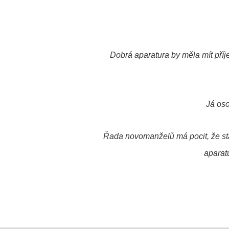
Dobrá aparatura by měla mít pří
Já oso
Řada novomanželů má pocit, že sta
aparatu