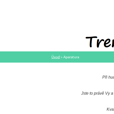
Úvod
>
Aparatura
Při hu
Jste to právě Vy a 
Kval