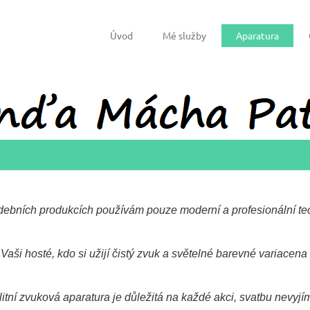
Úvod
Mé služby
Aparatura
debních produkcích používám pouze moderní a profesionální te
Vaši hosté, kdo si užijí čistý
zvuk a světelné barevné variacena
itní zvuková aparatura je důležitá na každé akci, svatbu nevyjí