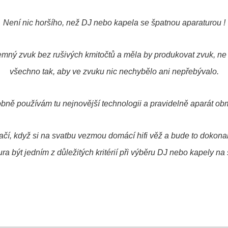
Není nic horšího, než DJ nebo kapela se špatnou aparaturou !
jemný zvuk bez rušivých kmitočtů a
měla by produkovat zvuk, ne 
všechno tak, aby ve zvuku nic nechybělo ani nepřebývalo.
bně používám tu nejnovější technologii a pravidelně aparát ob
čí, když si na svatbu vezmou domácí hifi věž a bude to dokonal
ra být jedním z důležitých kritérií při výběru DJ nebo kapely na